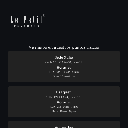
Visítanos en nuestros puntos físicos
Sede Suba
Calle 151 #109a-50, casa 18
Horario:
Lun–Sáb: 10 am–8 pm
Dom: 12 m–6 pm
Usaquén
Calle 122 #18-44, local 101
Horario:
Lun–Sáb: 9 am–7 pm
Dom: 10 am–6 pm
Ambardae