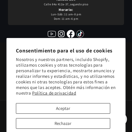
Calle 84a #12a-37, segundo piso
Horario:
Lun–Sáb: 11 am–8 pm
Dom: 11 am–6 pm
Consentimiento para el uso de cookies
Suscríbete para recibir
Nosotros y nuestros partners, incluido Shopify,
actualizaciones de nuestros
utilizamos cookies y otras tecnologías para
productos
personalizar tu experiencia, mostrarte anuncios y
realizar informes y estadísticas, y no utilizaremos
cookies ni otras tecnologías para estos fines a
Correo electrónico
menos que las aceptes. Obtén más información en
nuestra
Política de privacidad
Aceptar
Formas
© 2026,
Le Petit Perfumes
Tecnología de Shopify
Política de privacidad
de
Contáctanos
Rechazar
Política de reembolso
Términos del servicio
Política de envío
pago
Información de contacto
Preferencias de cookies