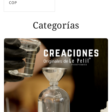
habitual
COP
Categorías